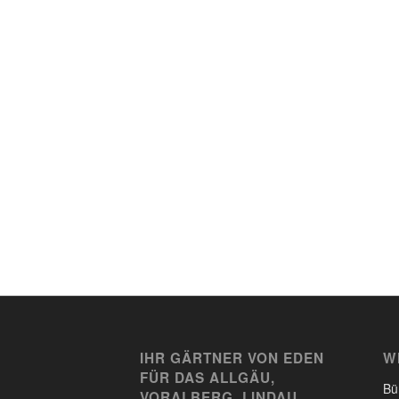
IHR GÄRTNER VON EDEN
W
FÜR DAS ALLGÄU,
Bü
VORALBERG, LINDAU