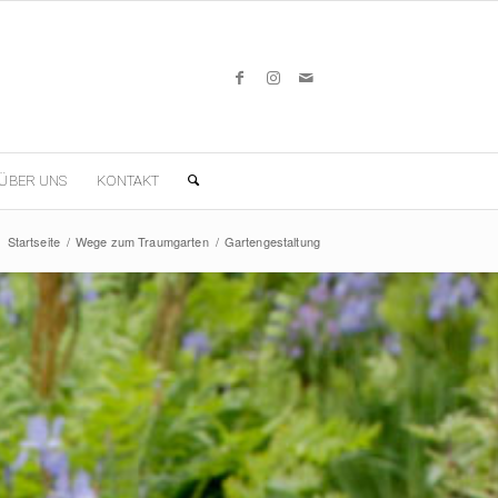
ÜBER UNS
KONTAKT
:
Startseite
/
Wege zum Traumgarten
/
Gartengestaltung