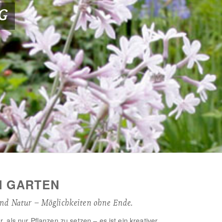
G
N GARTEN
und Natur – Möglichkeiten ohne Ende.
 als nur Pflanzen zu setzen – es ist ein kreativer,