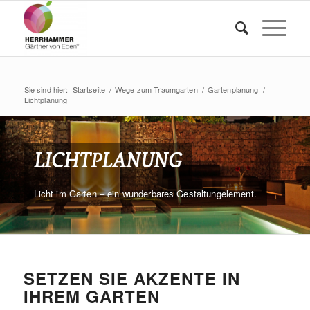
Sie sind hier:
Startseite
/
Wege zum Traumgarten
/
Gartenplanung
/
Lichtplanung
LICHTPLANUNG
Licht im Garten – ein wunderbares Gestaltungelement.
SETZEN SIE AKZENTE IN
IHREM GARTEN